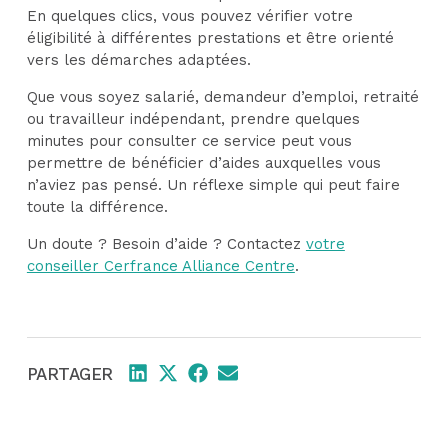
En quelques clics, vous pouvez vérifier votre
éligibilité à différentes prestations et être orienté
vers les démarches adaptées.
Que vous soyez salarié, demandeur d’emploi, retraité
ou travailleur indépendant, prendre quelques
minutes pour consulter ce service peut vous
permettre de bénéficier d’aides auxquelles vous
n’aviez pas pensé. Un réflexe simple qui peut faire
toute la différence.
Un doute ? Besoin d’aide ? Contactez
votre
conseiller Cerfrance Alliance Centre
.
Share
Share
Share
Share
PARTAGER
on
on
on
on
LinkedIn
X
Facebook
Email
(Twitter)